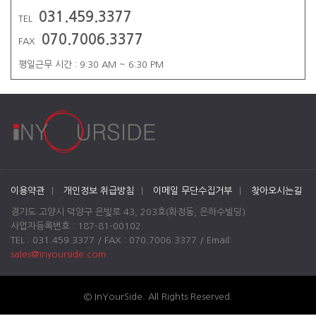
031.459.3377
TEL
070.7006.3377
FAX
평일근무 시간 : 9:30 AM ~ 6:30 PM
이용약관
|
개인정보 취급방침
|
이메일 무단수집거부
|
찾아오시는길
경기도 고양시 덕양구 은빛로 43, 203호(화정동, 은하수빌딩)
사업자등록번호 : 187-81-00102
TEL : 031.459.3377 / FAX : 070.7006.3377 / Email:
sales@inyourside.com
© InYourSide. All Rights Reserved.