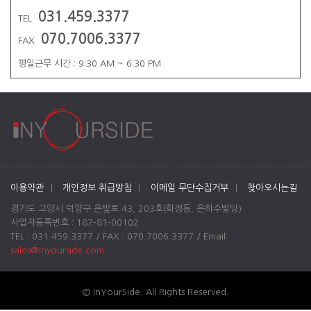
031.459.3377
TEL
070.7006.3377
FAX
평일근무 시간 : 9:30 AM ~ 6:30 PM
이용약관
|
개인정보 취급방침
|
이메일 무단수집거부
|
찾아오시는길
경기도 고양시 덕양구 은빛로 43, 203호(화정동, 은하수빌딩)
사업자등록번호 : 187-81-00102
TEL : 031.459.3377 / FAX : 070.7006.3377 / Email:
sales@inyourside.com
© InYourSide. All Rights Reserved.